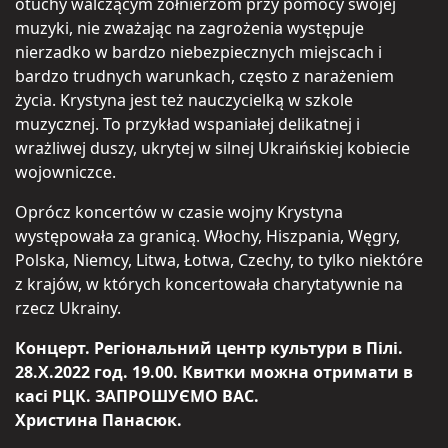
otuchy walczącym żołnierzom przy pomocy swojej
muzyki, nie zważając na zagrożenia występuje
nierzadko w bardzo niebezpiecznych miejscach i
bardzo trudnych warunkach, często z narażeniem
życia. Krystyna jest też nauczycielką w szkole
muzycznej. To przykład wspaniałej delikatnej i
wrażliwej duszy, ukrytej w silnej Ukraińskiej kobiecie
wojowniczce.
Oprócz koncertów w czasie wojny Krystyna
występowała za granicą. Włochy, Hiszpania, Węgry,
Polska, Niemcy, Litwa, Łotwa, Czechy, to tylko niektóre
z krajów, w których koncertowała charytatywnie na
rzecz Ukrainy.
Концерт. Регіональний центр культури в Пілі.
28.Х.2022 год. 19.00. Квитки можна отримати в
касі РЦК. ЗАПРОШУЄМО ВАС.
Христина Панасюк.