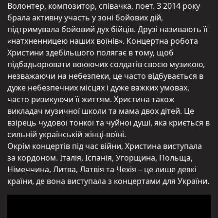
Волонтер, композитор, співачка, поет. З 2014 року
брала активну участь у зоні бойових дій,
підтримувала бойовий дух бійців. Друзі називають її
«натхненницею наших воїнів». Концертна робота
Христини здебільшого полягає в тому, щоб
підбадьорювати воюючих солдатів своєю музикою,
незважаючи на небезпеки, це часто відбувається в
дуже небезпечних місцях і дуже важких умовах,
часто ризикуючи її життям. Христина також
викладач музичної школи та мама двох дітей. Це
взірець чудової тонкої та чуйної душі, яка криється в
сильній українській жінці-воїні.
Окрім концертів під час війни, Христина виступала
за кордоном. Італія, Іспанія, Угорщина, Польща,
Німеччина, Литва, Латвія та Чехія – це лише деякі
країни, де вона виступала з концертами для України.