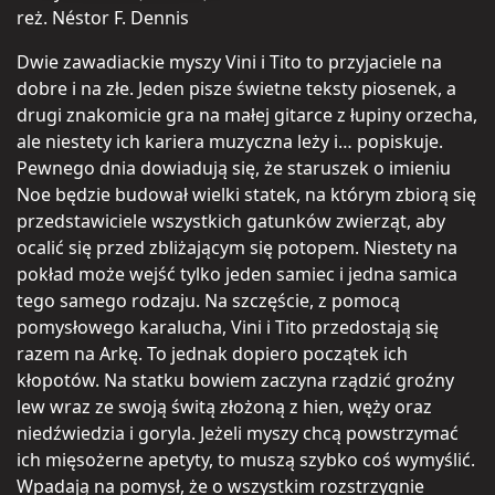
reż. Néstor F. Dennis
Dwie zawadiackie myszy Vini i Tito to przyjaciele na
dobre i na złe. Jeden pisze świetne teksty piosenek, a
drugi znakomicie gra na małej gitarce z łupiny orzecha,
ale niestety ich kariera muzyczna leży i… popiskuje.
Pewnego dnia dowiadują się, że staruszek o imieniu
Noe będzie budował wielki statek, na którym zbiorą się
przedstawiciele wszystkich gatunków zwierząt, aby
ocalić się przed zbliżającym się potopem. Niestety na
pokład może wejść tylko jeden samiec i jedna samica
tego samego rodzaju. Na szczęście, z pomocą
pomysłowego karalucha, Vini i Tito przedostają się
razem na Arkę. To jednak dopiero początek ich
kłopotów. Na statku bowiem zaczyna rządzić groźny
lew wraz ze swoją świtą złożoną z hien, węży oraz
niedźwiedzia i goryla. Jeżeli myszy chcą powstrzymać
ich mięsożerne apetyty, to muszą szybko coś wymyślić.
Wpadają na pomysł, że o wszystkim rozstrzygnie