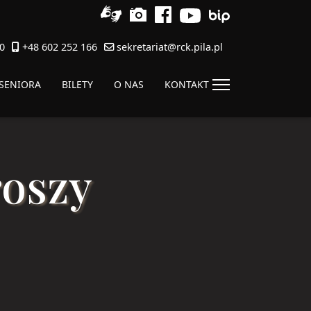
0
+48 602 252 166
sekretariat@rck.pila.pl
 SENIORA
BILETY
O NAS
KONTAKT
roszy