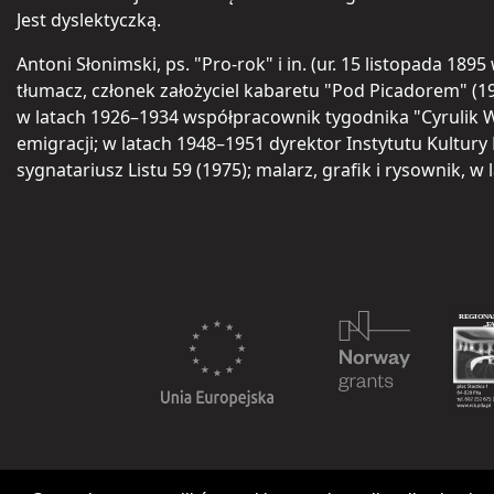
Jest dyslektyczką.
Antoni Słonimski, ps. "Pro-rok" i in. (ur. 15 listopada 1
tłumacz, członek założyciel kabaretu "Pod Picadorem" (1
w latach 1926–1934 współpracownik tygodnika "Cyrulik W
emigracji; w latach 1948–1951 dyrektor Instytutu Kultury 
sygnatariusz Listu 59 (1975); malarz, grafik i rysownik, w