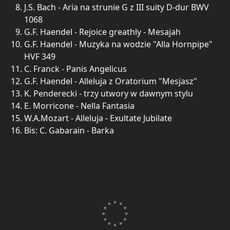
J.S. Bach - Aria na strunie G z III suity D-dur BWV
1068
G.F. Haendel - Rejoice greathly - Mesajah
G.F. Haendel - Muzyka na wodzie "Alla Hornpipe"
HVF 349
C. Franck - Panis Angelicus
G.F. Haendel - Alleluja z Oratorium "Mesjasz"
K. Penderecki - trzy utwory w dawnym stylu
E. Morricone - Nella Fantasia
W.A.Mozart - Alleluja - Exultate Jubilate
Bis: C. Gabarain - Barka