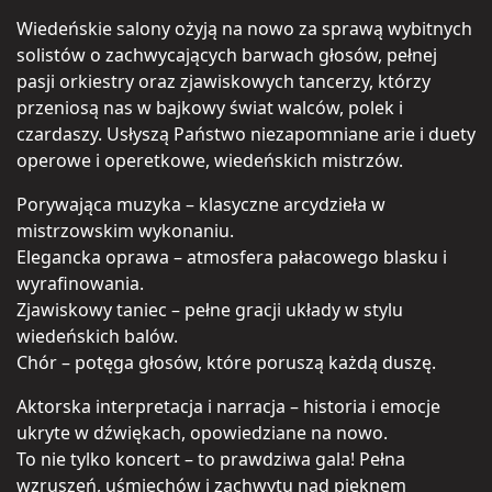
Wiedeńskie salony ożyją na nowo za sprawą wybitnych
solistów o zachwycających barwach głosów, pełnej
pasji orkiestry oraz zjawiskowych tancerzy, którzy
przeniosą nas w bajkowy świat walców, polek i
czardaszy. Usłyszą Państwo niezapomniane arie i duety
operowe i operetkowe, wiedeńskich mistrzów.
Porywająca muzyka – klasyczne arcydzieła w
mistrzowskim wykonaniu.
Elegancka oprawa – atmosfera pałacowego blasku i
wyrafinowania.
Zjawiskowy taniec – pełne gracji układy w stylu
wiedeńskich balów.
Chór – potęga głosów, które poruszą każdą duszę.
Aktorska interpretacja i narracja – historia i emocje
ukryte w dźwiękach, opowiedziane na nowo.
To nie tylko koncert – to prawdziwa gala! Pełna
wzruszeń, uśmiechów i zachwytu nad pięknem