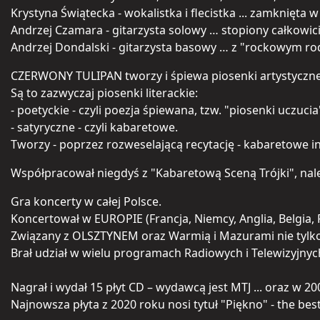
Krystyna Świątecka - wokalistka i flecistka ... zamknięt
Andrzej Czamara - gitarzysta solowy … stopiony całkowici
Andrzej Dondalski - gitarzysta basowy … z "rockowym ro
CZERWONY TULIPAN tworzy i śpiewa piosenki artystyczne
Są to zazwyczaj piosenki literackie:
- poetyckie - czyli poezja śpiewana, tzw. "piosenki uczucia
- satyryczne - czyli kabaretowe.
Tworzy - poprzez rozweselającą recytację - kabaretowe in
Współpracował niegdyś z "Kabaretową Sceną Trójki", nal
Gra koncerty w całej Polsce.
Koncertował w EUROPIE (Francja, Niemcy, Anglia, Belgia, R
Związany z OLSZTYNEM oraz Warmią i Mazurami nie tylko mi
Brał udział w wielu programach Radiowych i Telewizyjnyc
Nagrał i wydał 15 płyt CD – wydawcą jest MTJ ... oraz w
Najnowsza płyta z 2020 roku nosi tytuł "Piękno" - the be