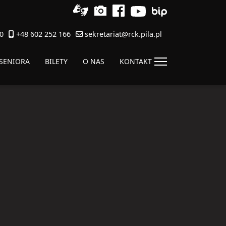
0
+48 602 252 166
sekretariat@rck.pila.pl
 SENIORA
BILETY
O NAS
KONTAKT