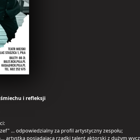
miechu i refleksji
.
i:
zef" ... odpowiedzialny za profil artystyczny zespołu;
ka… artystka posiadająca rzadki talent aktorski z dużym w