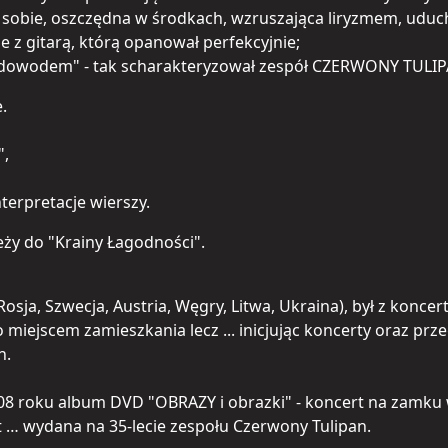
a w sobie, oszczędna w środkach, wzruszająca liryzmem, udu
e z gitarą, którą opanował perfekcyjnie;
dowodem" - tak scharakteryzował zespół CZERWONY TULIPAN 
.
",
terpretacje wierszy.
eży do "Krainy Łagodności".
osja, Szwecja, Austria, Węgry, Litwa, Ukraina), był z konce
ejscem zamieszkania lecz ... inicjując koncerty oraz przegl
h.
 2008 roku album DVD "OBRAZY i obrazki" - koncert na zamku
st … wydana na 35-lecie zespołu Czerwony Tulipan.