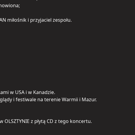
chowiona;
miłośnik i przyjaciel zespołu.
rtami w USA i w Kanadzie.
ądy i festiwale na terenie Warmii i Mazur.
 w OLSZTYNIE z płytą CD z tego koncertu.