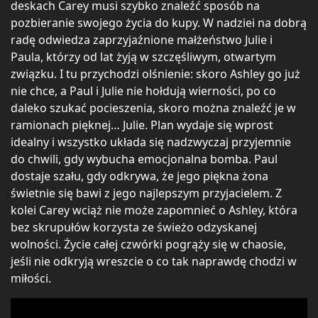
deskach Carey musi szybko znaleźć sposób na
pozbieranie swojego życia do kupy. W nadziei na dobrą
radę odwiedza zaprzyjaźnione małżeństwo Julie i
Paula, którzy od lat żyją w szczęśliwym, otwartym
związku. I tu przychodzi olśnienie: skoro Ashley go już
nie chce, a Paul i Julie nie hołdują wierności, po co
daleko szukać pocieszenia, skoro można znaleźć je w
ramionach pięknej… Julie. Plan wydaje się wprost
idealny i wszystko układa się nadzwyczaj przyjemnie
do chwili, gdy wybucha emocjonalna bomba. Paul
dostaje szału, gdy odkrywa, że jego piękna żona
świetnie się bawi z jego najlepszym przyjacielem. Z
kolei Carey wciąż nie może zapomnieć o Ashley, która
bez skrupułów korzysta ze świeżo odzyskanej
wolności. Życie całej czwórki pogrąży się w chaosie,
jeśli nie odkryją wreszcie o co tak naprawdę chodzi w
miłości.