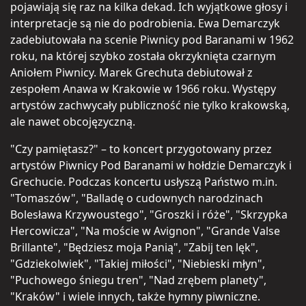
pojawiają się raz na kilka dekad. Ich wyjątkowe głosy i
interpretacje są nie do podrobienia. Ewa Demarczyk
zadebiutowała na scenie Piwnicy pod Baranami w 1962
roku, na której szybko została okrzyknięta czarnym
Aniołem Piwnicy. Marek Grechuta debiutował z
zespołem Anawa w Krakowie w 1966 roku. Występy
artystów zachwycały publiczność nie tylko krakowską,
ale nawet obcojęzyczną.
"Czy pamiętasz?" – to koncert przygotowany przez
artystów Piwnicy Pod Baranami w hołdzie Demarczyk i
Grechucie. Podczas koncertu usłyszą Państwo m.in.
"Tomaszów", "Balladę o cudownych narodzinach
Bolesława Krzywoustego", "Groszki i róże", "Skrzypka
Hercowicza", "Na moście w Avignon", "Grande Valse
Brillante", "Będziesz moja Panią", "Zabij ten lęk",
"Gdziekolwiek", "Takiej miłości", "Niebieski młyn",
"Puchowego śniegu tren", "Nad zrębem planety",
"Kraków" i wiele innych, także hymny piwniczne.