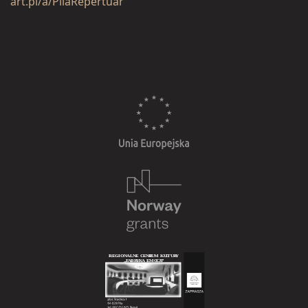
art.pl/a/PilaRepertuar