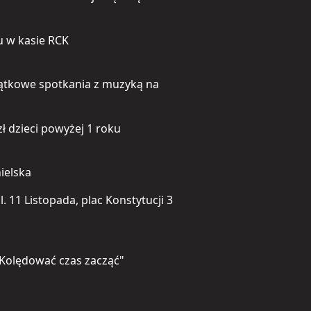
u w kasie RCK
jątkowe spotkania z muzyką na
 zł dzieci powyżej 1 roku
ielska
ul. 11 Listopada, plac Konstytucji 3
 "Kolędować czas zacząć"