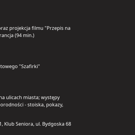
az projekcja filmu "Przepis na
rancja (94 min.)
towego "Szafirki"
a ulicach miasta; występy
norodności - stoiska, pokazy,
 1, Klub Seniora, ul. Bydgoska 68