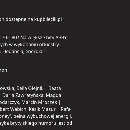
kon dostępne na kupbilecik.pl
70. i 80.! Największe hity ABBY,
nych w wykonaniu orkiestry,
 Elegancja, energia i
lkon
wska, Bella Olejnik | Beata
| Daria Zawratyńska, Magda
łodarczyk, Marcin Mroczek |
bert Wabich, Kazik Mazur | Rafał
oney', pełna wybuchowej energii,
asyka brytyjskiego humoru jest od