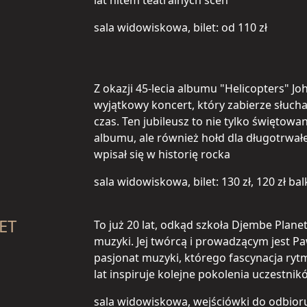
lat hitem teatralnych scen
sala widowiskowa, bilet: od 110 zł
Z okazji 45-lecia albumu "Helicopters" 
wyjątkowy koncert, który zabierze słuch
czas. Ten jubileusz to nie tylko świętow
albumu, ale również hołd dla długotrwałej
wpisał się w historię rocka
sala widowiskowa, bilet: 130 zł, 120 zł ba
NET
To już 20 lat, odkąd szkoła Djembe Planet
muzyki. Jej twórcą i prowadzącym jest Pawe
pasjonat muzyki, którego fascynacja ryt
lat inspiruje kolejne pokolenia uczestnik
sala widowiskowa, wejściówki do odbior