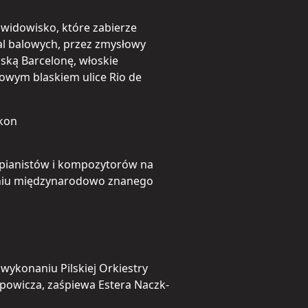
widowisko, które zabierze
al balowych, przez zmysłowy
ską Barcelonę, włoskie
łowym blaskiem ulice Rio de
lkon
 pianistów i kompozytorów na
aniu międzynarodowo znanego
konaniu Pilskiej Orkiestry
powicza, zaśpiewa Estera Naczk-