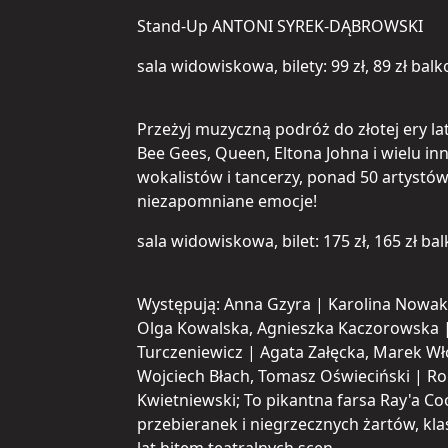
Stand-Up ANTONI SYREK-DĄBROWSKI
sala widowiskowa, bilety: 99 zł, 89 zł bal
Przeżyj muzyczną podróż do złotej ery lat 
Bee Gees, Queen, Eltona Johna i wielu in
wokalistów i tancerzy, ponad 50 artystów.
niezapomniane emocje!
sala widowiskowa, bilet: 175 zł, 165 zł ba
Występują: Anna Gzyra | Karolina Nowako
Olga Kowalska, Agnieszka Kaczorowska 
Turczeniewicz | Agata Załęcka, Marek W
Wojciech Błach, Tomasz Oświeciński | Ro
Kwietniewski; To pikantna farsa Ray'a Co
przebieranek i niegrzecznych żartów, kl