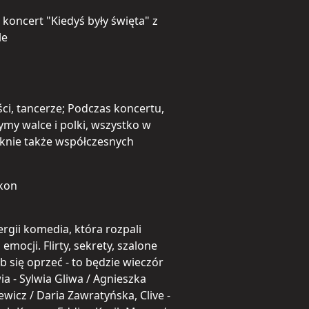
koncert "Kiedyś były święta" z
le
i, tancerze; Podczas koncertu,
ymy walce i polki, wszystko w
aknie także współczesnych
lkon
gii komedia, która rozpali
mocji. Flirty, sekrety, szalone
ób się oprzeć - to będzie wieczór
a - Sylwia Gliwa / Agnieszka
icz / Daria Zawratyńska, Clive -