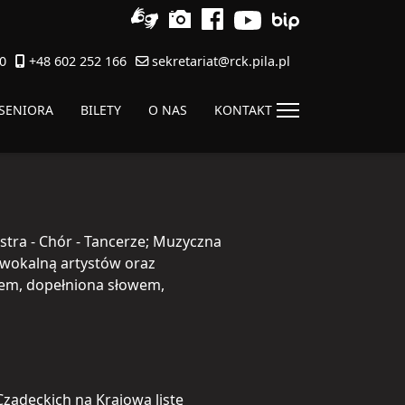
0
+48 602 252 166
sekretariat@rck.pila.pl
 SENIORA
BILETY
O NAS
KONTAKT
tra - Chór - Tancerze; Muzyczna
 wokalną artystów oraz
em, dopełniona słowem,
 Czadeckich na Krajową listę