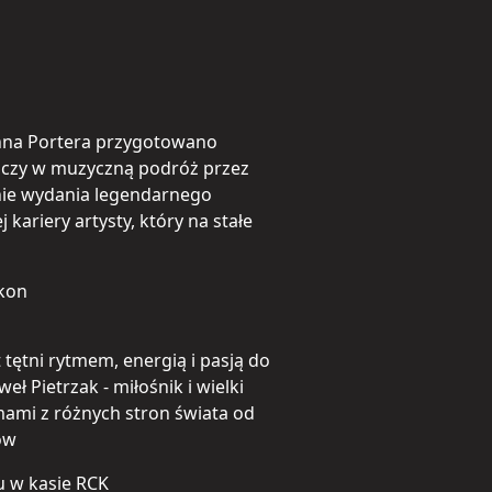
Johna Portera przygotowano
aczy w muzyczną podróż przez
anie wydania legendarnego
 kariery artysty, który na stałe
lkon
 tętni rytmem, energią i pasją do
ł Pietrzak - miłośnik i wielki
mami z różnych stron świata od
ów
u w kasie RCK