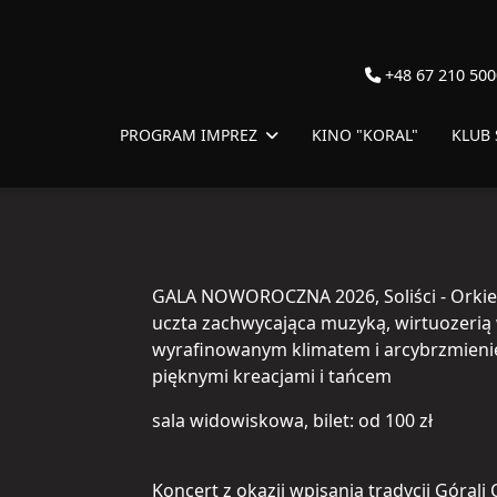
+48 67 210 500
PROGRAM IMPREZ
KINO "KORAL"
KLUB
GALA NOWOROCZNA 2026, Soliści - Orkies
uczta zachwycająca muzyką, wirtuozerią
wyrafinowanym klimatem i arcybrzmieni
pięknymi kreacjami i tańcem
sala widowiskowa, bilet: od 100 zł
Koncert z okazji wpisania tradycji Górali