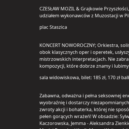
CZESŁAW MOZIL & Grajkowie Przyszłości, 
udziałem wykonawców z Muzostacji w Pi
plac Staszica
KONCERT NOWOROCZNY; Orkiestra, soliśc
obok klasycznych oper i operetek, usłysz
mistrzowskich interpretacjach. Nie zabr
kompozycji, które dobrze znamy i lubimy
sala widowiskowa, bilet: 185 zł, 170 zł ba
Zabawna, odważna i pełna seksownej ener
wyobraźnię i dostarczy niezapomnianych e
zwroty akcji i bohaterka, której nie spos
pełen gorących wrażeń! W obsadzie: Sylwi
Kaczorowska, Jemma - Aleksandra Zienkiew