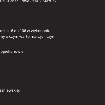
kub Kucner, Eddie - Kazik Mazur /
i
i od lat 6 do 106 w wykonaniu
imy o czym warto marzyć i czym
zł opiekunowie
eśniewskiej