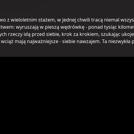
two z wieloletnim stażem, w jednej chwili tracą niemal wsz
eństwem: wyruszają w pieszą wędrówkę - ponad tysiąc kilom
rzeczy idą przed siebie, krok za krokiem, szukając ukojeni
 wciąż mają najważniejsze - siebie nawzajem. Ta niezwykła po