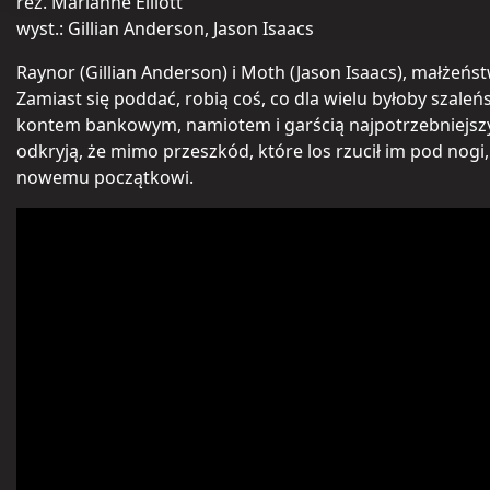
reż. Marianne Elliott
wyst.: Gillian Anderson, Jason Isaacs
Raynor (Gillian Anderson) i Moth (Jason Isaacs), małżeńs
Zamiast się poddać, robią coś, co dla wielu byłoby szal
kontem bankowym, namiotem i garścią najpotrzebniejszych 
odkryją, że mimo przeszkód, które los rzucił im pod nogi,
nowemu początkowi.