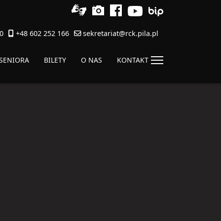
0
+48 602 252 166
sekretariat@rck.pila.pl
 SENIORA
BILETY
O NAS
KONTAKT