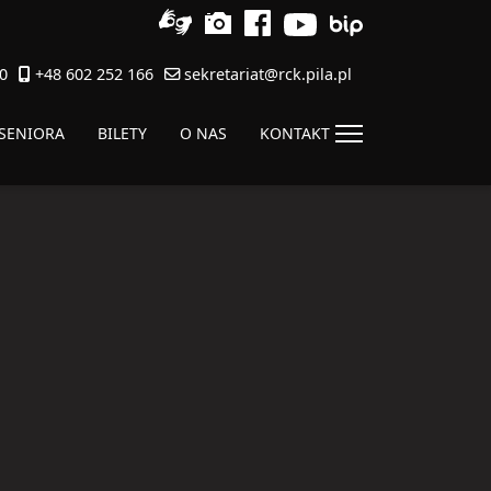
0
+48 602 252 166
sekretariat@rck.pila.pl
 SENIORA
BILETY
O NAS
KONTAKT