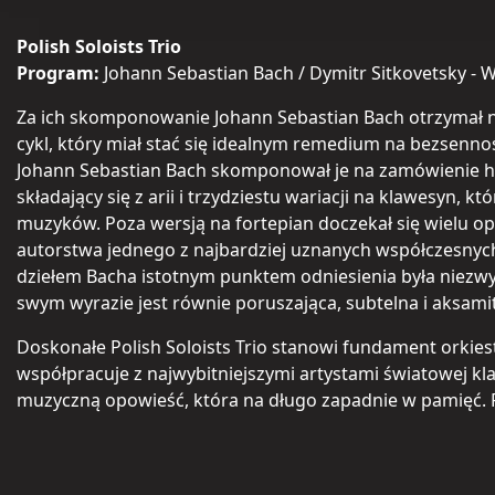
Polish Soloists Trio
Program:
Johann Sebastian Bach / Dymitr Sitkovetsky -
Za ich skomponowanie Johann Sebastian Bach otrzymał na
cykl, który miał stać się idealnym remedium na bezsenn
Johann Sebastian Bach skomponował je na zamówienie hr
składający się z arii i trzydziestu wariacji na klawesyn,
muzyków. Poza wersją na fortepian doczekał się wielu o
autorstwa jednego z najbardziej uznanych współczesnych
dziełem Bacha istotnym punktem odniesienia była niezwyk
swym wyrazie jest równie poruszająca, subtelna i aksami
Doskonałe Polish Soloists Trio stanowi fundament orkies
współpracuje z najwybitniejszymi artystami światowej klas
muzyczną opowieść, która na długo zapadnie w pamięć. Pol