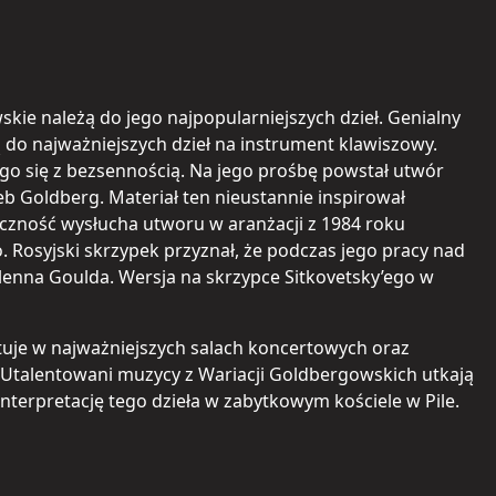
e należą do jego najpopularniejszych dzieł. Genialny
do najważniejszych dzieł na instrument klawiszowy.
o się z bezsennością. Na jego prośbę powstał utwór
ieb Goldberg. Materiał ten nieustannie inspirował
iczność wysłucha utworu w aranżacji z 1984 roku
Rosyjski skrzypek przyznał, że podczas jego pracy nad
Glenna Goulda. Wersja na skrzypce Sitkovetsky’ego w
rtuje w najważniejszych salach koncertowych oraz
a). Utalentowani muzycy z Wariacji Goldbergowskich utkają
nterpretację tego dzieła w zabytkowym kościele w Pile.