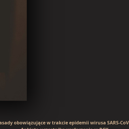
asady obowiązujące w trakcie epidemii wirusa SARS-CoV