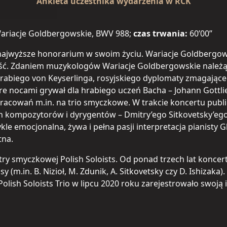
Ankieta uczestnika wydarzenia w RCK
 Wariacje Goldbergowskie, BWV 988;
czas trwania:
60’00’’
jwyższe honorarium w swoim życiu. Wariacje Goldbergowski
ość. Zdaniem muzykologów Wariacje Goldbergowskie należą 
abiego von Keyserlinga, rosyjskiego dyplomaty zmagająceg
 które nocami grywał dla hrabiego uczeń Bacha – Johann Gottl
pracowań m.in. na trio smyczkowe. W trakcie koncertu publ
 kompozytorów i dyrygentów – Dmitry’ego Sitkovetsky’ego. 
le emocjonalna, żywa i pełna pasji interpretacja pianisty 
tna.
try smyczkowej Polish Soloists. Od ponad trzech lat konce
y (m.in. B. Nizioł, M. Zdunik, A. Sitkovetsky czy D. Ishizak
ish Soloists Trio w lipcu 2020 roku zarejestrowało swoją i