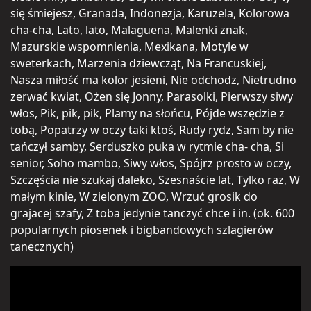
się śmiejesz, Granada, Indonezja, Karuzela, Kolorowa
cha-cha, Lato, lato, Malaguena, Malenki znak,
Mazurskie wspomnienia, Mexikana, Motyle w
sweterkach, Marzenia dziewcząt, Na Francuskiej,
Nasza miłość ma kolor jesieni, Nie odchodz, Nietrudno
zerwać kwiat, Ożen się Jonny, Parasolki, Pierwszy siwy
włos, Pik, pik, pik, Plamy na słońcu, Pójde wszędzie z
tobą, Popatrzy w oczy taki ktoś, Rudy rydz, Sam by nie
tańczył samby, Serduszko puka w rytmie cha- cha, Si
senior, Soho mambo, Siwy włos, Spójrz prosto w oczy,
Szczęścia nie szukaj daleko, Szesnaście lat, Tylko raz, W
małym kinie, W zielonym ZOO, Wrzuć grosik do
grajacej szafy, Z toba jedynie tanczyć chce i in. (ok. 600
popularnych piosenek i bigbandowych szlagierów
tanecznych)