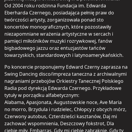
Od 2004 roku rodzinna Fundacja im. Edwarda
Eberharda Czernego, posiadająca pełnię praw do
twórczości artysty, zorganizowała ponad sto
koncertów monograficznych, które pozostawiły
niezapomniane wrażenia artystyczne w sercach i
pamięci miłośników muzyki rozrywkowej, fanów
bigbadowego jazzu oraz entuzjastów tańców
towarzyskich, standardowych i latynoamerykańskich.
Po koncercie proponujemy Edward Czerny zaprasza na
Swing Dancing disco/impreza taneczna z archiwalnymi
nagraniami przebojów Orkiestry Tanecznej Polskiego
Radia pod dyrekcją Edwarda Czernego. Przykładowe
tytuły w porządku alfabetycznym:
Alabama, Apasjonata, Augustowskie noce, Ave Maria
no morro, Brzydula i rudzielec, Chłopcy z obcych mórz,
Czerwony autobus, Czterdzieści kasztanów, Daj mi
zachować wspomnienia, Deszczowy fokstrot, Dla
ciebie miły, Embarras, Gdy mi ciebie zabraknie, Gdy ty