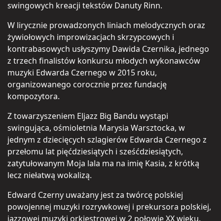
swingowych kreacji tekstów Danuty Rinn.
W lirycznie prowadzonych liniach melodycznych oraz
żywiołowych improwizacjach skrzypcowych i
kontrabasowych usłyszymy Dawida Czernika, jednego
z trzech finalistów konkursu młodych wykonawców
muzyki Edwarda Czernego w 2015 roku,
organizowanego corocznie przez fundację
kompozytora.
Z towarzyszeniem Eljazz Big Bandu wystąpi
swingująca, ośmioletnia Marysia Warsztocka, w
jednym z dziecięcych szlagierów Edwarda Czernego z
przełomu lat pięćdziesiątych i sześćdziesiątych,
zatytułowanym Moja lala ma na imię Kasia, z krótką
lecz niełatwą wokalizą.
Edward Czerny uważany jest za twórcę polskiej
powojennej muzyki rozrywkowej i prekursora polskiej,
jazzowej muzyki orkiestrowej w 2 połowie XX wieku.