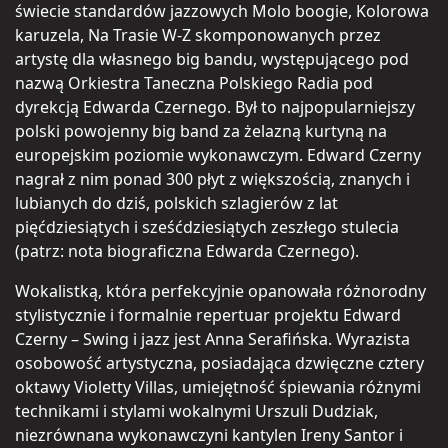
świecie standardów jazzowych Molo boogie, Kolorowa
karuzela, Na Trasie W-Z skomponowanych przez
artystę dla własnego big bandu, występującego pod
nazwą Orkiestra Taneczna Polskiego Radia pod
dyrekcją Edwarda Czernego. Był to najpopularniejszy
polski powojenny big band za żelazną kurtyną na
europejskim poziomie wykonawczym. Edward Czerny
nagrał z nim ponad 300 płyt z większością, znanych i
lubianych do dziś, polskich szlagierów z lat
pięćdziesiątych i sześćdziesiątych zeszłego stulecia
(patrz: nota biograficzna Edwarda Czernego).
Wokalistką, która perfekcyjnie opanowała różnorodny
stylistycznie i formalnie repertuar projektu Edward
Czerny – Swing i jazz jest Anna Serafińska. Wyrazista
osobowość artystyczna, posiadająca dzwięczne cztery
oktawy Violetty Villas, umiejętność śpiewania różnymi
technikami i stylami wokalnymi Urszuli Dudziak,
niezrównana wykonawczyni kantylen Ireny Santor i