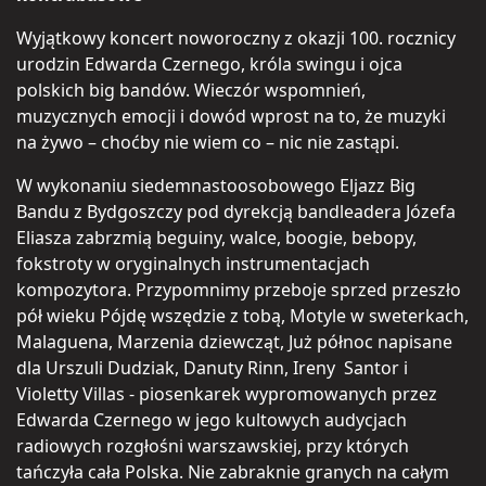
Wyjątkowy koncert noworoczny z okazji 100. rocznicy
urodzin Edwarda Czernego, króla swingu i ojca
polskich big bandów. Wieczór wspomnień,
muzycznych emocji i dowód wprost na to, że muzyki
na żywo – choćby nie wiem co – nic nie zastąpi.
W wykonaniu siedemnastoosobowego Eljazz Big
Bandu z Bydgoszczy pod dyrekcją bandleadera Józefa
Eliasza zabrzmią beguiny, walce, boogie, bebopy,
fokstroty w oryginalnych instrumentacjach
kompozytora. Przypomnimy przeboje sprzed przeszło
pół wieku Pójdę wszędzie z tobą, Motyle w sweterkach,
Malaguena, Marzenia dziewcząt, Już północ napisane
dla Urszuli Dudziak, Danuty Rinn, Ireny Santor i
Violetty Villas - piosenkarek wypromowanych przez
Edwarda Czernego w jego kultowych audycjach
radiowych rozgłośni warszawskiej, przy których
tańczyła cała Polska. Nie zabraknie granych na całym