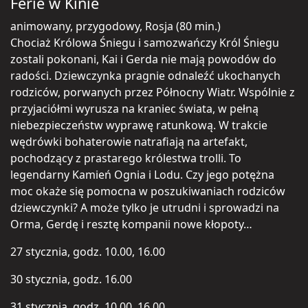
Ferie w Kinie
animowany, przygodowy, Rosja (80 min.)
Chociaż Królowa Śniegu i samozwańczy Król Śniegu
zostali pokonani, Kai i Gerda nie mają powodów do
radości. Dziewczynka pragnie odnaleźć ukochanych
rodziców, porwanych przez Północny Wiatr. Wspólnie z
przyjaciółmi wyrusza na kraniec świata, w pełną
niebezpieczeństw wyprawę ratunkową. W trakcie
wędrówki bohaterowie natrafiają na artefakt,
pochodzący z prastarego królestwa trolli. To
legendarny Kamień Ognia i Lodu. Czy jego potężna
moc okaże się pomocna w poszukiwaniach rodziców
dziewczynki? A może tylko je utrudni i sprowadzi na
Orma, Gerdę i resztę kompanii nowe kłopoty…
27 stycznia, godz. 10.00, 16.00
30 stycznia, godz. 16.00
31 stycznia, godz. 10.00, 16.00