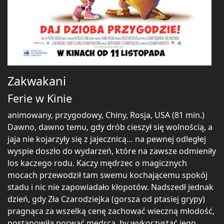
Zakwakani
Ferie w Kinie
animowany, przygodowy, Chiny, Rosja, USA (81 min.)
Dawno, dawno temu, gdy drób cieszył się wolnością, a
jaja nie kojarzyły się z jajecznicą… na pewnej odległej
wyspie doszło do wydarzeń, które na zawsze odmieniły
los kaczego rodu. Kaczy mędrzec o magicznych
mocach przewodził tam swemu kochającemu spokój
stadu i nic nie zapowiadało kłopotów. Nadszedł jednak
dzień, gdy Zła Czarodziejka (gorsza od ptasiej grypy)
pragnąca za wszelką cenę zachować wieczną młodość,
postanowiła porwać mędrca, by wykorzystać jego