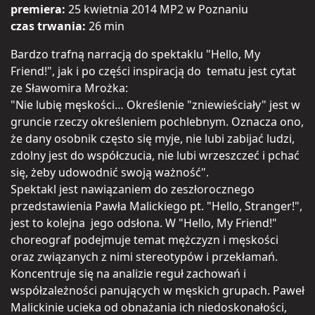
premiera:
25 kwietnia 2014 MP2 w Poznaniu
czas trwania:
26 min
Bardzo trafną narracją do spektaklu "Hello, My
Friend!", jak i po części inspiracją do tematu jest cytat
ze Sławomira Mrożka:
"Nie lubię męskości… Określenie "zniewieściały" jest w
gruncie rzeczy określeniem pochlebnym. Oznacza ono,
że dany osobnik często się myje, nie lubi zabijać ludzi,
zdolny jest do współczucia, nie lubi wrzeszczeć i pchać
się, żeby udowodnić swoją ważność".
Spektakl jest nawiązaniem do zeszłorocznego
przedstawienia Pawła Malickiego pt. "Hello, Stranger!",
jest to kolejna jego odsłona. W "Hello, My Friend!"
choreograf podejmuje temat mężczyzn i męskości
oraz związanych z nimi stereotypów i przekłamań.
Koncentruje się na analizie reguł zachowań i
współzależności panujących w męskich grupach. Paweł
Malickinie ucieka od obnażania ich niedoskonałości,