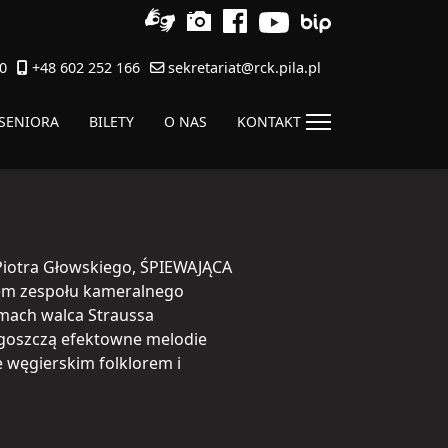
0
+48 602 252 166
sekretariat@rck.pila.pl
 SENIORA
BILETY
O NAS
KONTAKT
Piotra Głowskiego, ŚPIEWAJĄCA
m zespołu kameralnego
ach walca Straussa
goszczą efektowne melodie
 węgierskim folklorem i