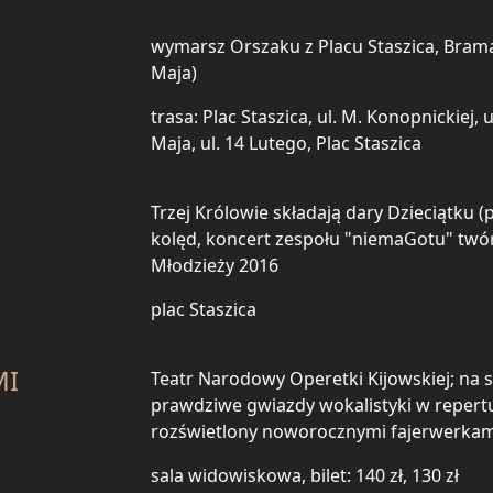
wymarsz Orszaku z Placu Staszica, Brama 
Maja)
trasa: Plac Staszica, ul. M. Konopnickiej, 
Maja, ul. 14 Lutego, Plac Staszica
Trzej Królowie składają dary Dzieciątku (
kolęd, koncert zespołu "niemaGotu" tw
Młodzieży 2016
plac Staszica
MI
Teatr Narodowy Operetki Kijowskiej; na s
prawdziwe gwiazdy wokalistyki w repert
rozświetlony noworocznymi fajerwerkam
sala widowiskowa, bilet: 140 zł, 130 zł