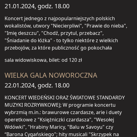
21.01.2024, godz. 18.00
Koncert jednego z najpopularniejszych polskich
wokalistów, utwory "Niecierpliwi", "Prawie do nieba",
"Imię deszczu", "Chodź, przytul, przebacz",
"Śniadanie do łóżka" - to tylko niektóre z wielkich
przebojów, za które publiczność go pokochała
sala widowiskowa, bilet: od 120 zł
WIELKA GALA NOWOROCZNA
22.01.2024, godz. 18.00
KONCERT WIEDEŃSKI ORAZ ŚWIATOWE STANDARDY
MUZYKI ROZRYWKOWEJ; W programie koncertu
wybrzmią m.in.: brawurowe czardasze, arie i duety
operetkowe z "Księżniczki czardasza", "Wesołej
Wdówki", "Hrabiny Maricy, "Balu w Savoyu" czy
“Barona Cygańskiego"; hity musicali "Skrzypek na