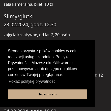
sala kameralna, bilet: 10 zł
Slimy/glutki
23.02.2024, godz. 12.30
zajęcia kreatywne, od lat 7, 20 osób
sala kameralna, bilet: 10 zł
Strona korzysta z plików cookies w celu
Studio Kultura
realizacji usług i zgodnie z Polityką
Prywatności. Możesz określić warunki
23.02.2024, godz. 16.30, 17.45
przechowywania lub dostępu do plików
zajęcia dla młodych adeptów sztuk medialnych od 12
cookies w Twojej przeglądarce.
lat, 10 osób
Pokaż politykę prywatności
Studio TV
Rozumiem
EDITH PIAF I ONI…