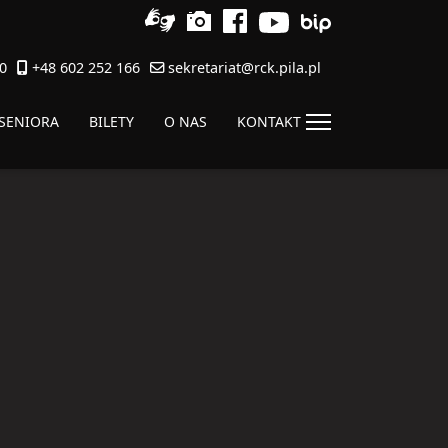
0
+48 602 252 166
sekretariat@rck.pila.pl
 SENIORA
BILETY
O NAS
KONTAKT