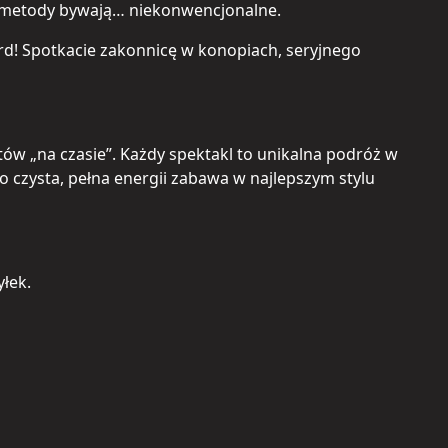
ch metody bywają… niekonwencjonalne.
! Spotkacie zakonnicę w konopiach, seryjnego
tów „na czasie”. Każdy spektakl to unikalna podróż w
lko czysta, pełna energii zabawa w najlepszym stylu
yłek.