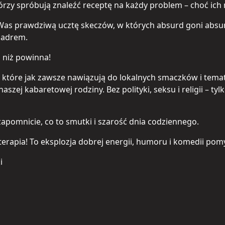
którzy spróbują znaleźć receptę na każdy problem – choć i
s prawdziwą ucztę skeczów, w których absurd goni absurd
iadrem.
, niż powinna!
, które jak zawsze nawiązują do lokalnych smaczków i tema
aszej kabaretowej rodziny. Bez polityki, seksu i religii – ty
 zapomnicie, co to smutki i szarość dnia codziennego.
a terapia! To eksplozja dobrej energii, humoru i komedii pom
i