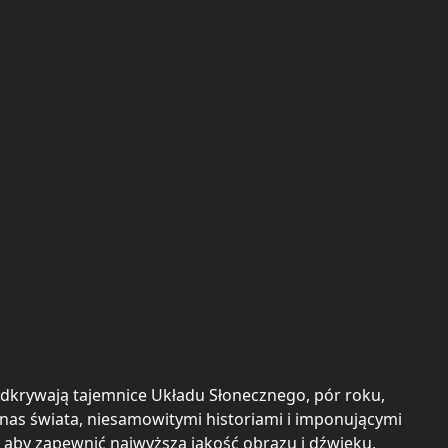
odkrywają tajemnice Układu Słonecznego, pór roku,
nas świata, niesamowitymi historiami i imponującymi
 aby zapewnić najwyższą jakość obrazu i dźwięku,