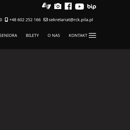
0
+48 602 252 166
sekretariat@rck.pila.pl
 SENIORA
BILETY
O NAS
KONTAKT