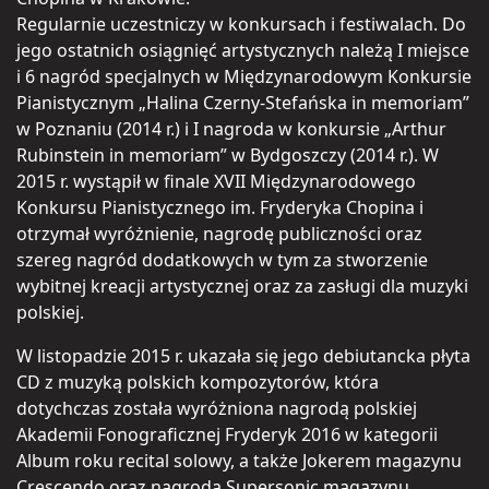
Regularnie uczestniczy w konkursach i festiwalach. Do
jego ostatnich osiągnięć artystycznych należą I miejsce
i 6 nagród specjalnych w Międzynarodowym Konkursie
Pianistycznym „Halina Czerny-Stefańska in memoriam”
w Poznaniu (2014 r.) i I nagroda w konkursie „Arthur
Rubinstein in memoriam” w Bydgoszczy (2014 r.). W
2015 r. wystąpił w finale XVII Międzynarodowego
Konkursu Pianistycznego im. Fryderyka Chopina i
otrzymał wyróżnienie, nagrodę publiczności oraz
szereg nagród dodatkowych w tym za stworzenie
wybitnej kreacji artystycznej oraz za zasługi dla muzyki
polskiej.
W listopadzie 2015 r. ukazała się jego debiutancka płyta
CD z muzyką polskich kompozytorów, która
dotychczas została wyróżniona nagrodą polskiej
Akademii Fonograficznej Fryderyk 2016 w kategorii
Album roku recital solowy, a także Jokerem magazynu
Crescendo oraz nagrodą Supersonic magazynu