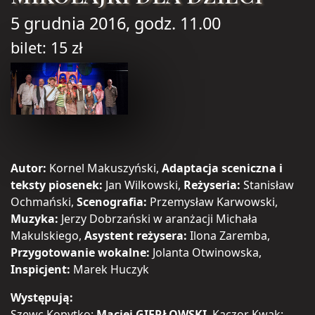
5 grudnia 2016, godz. 11.00
bilet: 15 zł
Autor:
Kornel Makuszyński,
Adaptacja sceniczna i
teksty piosenek:
Jan Wilkowski,
Reżyseria:
Stanisław
Ochmański,
Scenografia:
Przemysław Karwowski,
Muzyka:
Jerzy Dobrzański w aranżacji Michała
Makulskiego,
Asystent reżysera:
Ilona Zaremba,
Przygotowanie wokalne:
Jolanta Otwinowska,
Inspicjent:
Marek Huczyk
Występują:
Szewc Kopytko:
Maciej GIERŁOWSKI
, Kaczor Kwak: