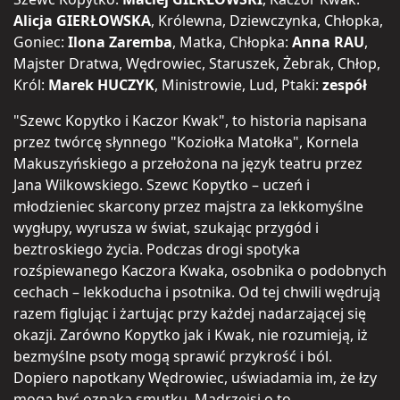
Alicja GIERŁOWSKA
, Królewna, Dziewczynka, Chłopka,
Goniec:
Ilona Zaremba
, Matka, Chłopka:
Anna RAU
,
Majster Dratwa, Wędrowiec, Staruszek, Żebrak, Chłop,
Król:
Marek HUCZYK
, Ministrowie, Lud, Ptaki:
zespół
"Szewc Kopytko i Kaczor Kwak", to historia napisana
przez twórcę słynnego "Koziołka Matołka", Kornela
Makuszyńskiego a przełożona na język teatru przez
Jana Wilkowskiego. Szewc Kopytko – uczeń i
młodzieniec skarcony przez majstra za lekkomyślne
wygłupy, wyrusza w świat, szukając przygód i
beztroskiego życia. Podczas drogi spotyka
rozśpiewanego Kaczora Kwaka, osobnika o podobnych
cechach – lekkoducha i psotnika. Od tej chwili wędrują
razem figlując i żartując przy każdej nadarzającej się
okazji. Zarówno Kopytko jak i Kwak, nie rozumieją, iż
bezmyślne psoty mogą sprawić przykrość i ból.
Dopiero napotkany Wędrowiec, uświadamia im, że łzy
mogą być oznaką smutku. Mądrzejsi o to