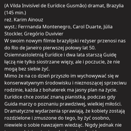
(A Vilda Invisível de Eurídice Gusmão) dramat, Brazylia
(145 min.)
reż. Karim Aïnouz
wyst.: Ferrnanda Montenegro, Carol Duarte, Júlia
Stockler, Gregório Duvivier
W swoim nowym filmie brazylijski reżyser przenosi nas
do Rio de Janeiro pierwszej połowy lat 50.
Osiemnastoletnią Eurídice i dwa lata starszą Guidę
łączą nie tylko siostrzane więzy, ale i poczucie, że nie
mogą bez siebie żyć.
Mimo że na co dzień przyszło im wychowywać się w
konserwatywnym środowisku i nieznoszącej sprzeciwu
rodzinie, każda z bohaterek ma jasny plan na życie.
Eurídice chce zostać znaną pianistką, podczas gdy
Guida marzy o poznaniu prawdziwej, wielkiej miłości.
Dramatyczne wydarzenia sprawiają, że kobiety zostają
rozdzielone i zmuszone do tego, by żyć osobno,
niewiele o sobie nawzajem wiedząc. Nigdy jednak nie