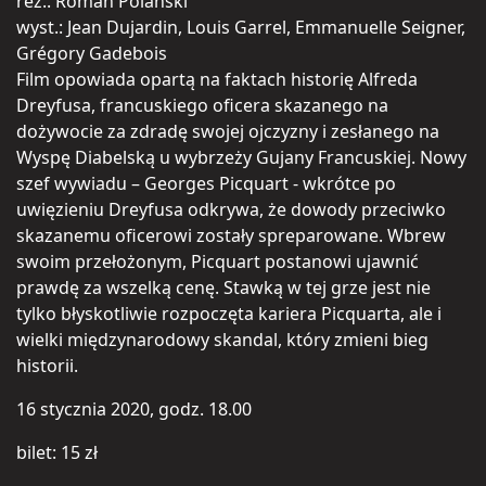
reż.. Roman Polański
wyst.: Jean Dujardin, Louis Garrel, Emmanuelle Seigner,
Grégory Gadebois
Film opowiada opartą na faktach historię Alfreda
Dreyfusa, francuskiego oficera skazanego na
dożywocie za zdradę swojej ojczyzny i zesłanego na
Wyspę Diabelską u wybrzeży Gujany Francuskiej. Nowy
szef wywiadu – Georges Picquart - wkrótce po
uwięzieniu Dreyfusa odkrywa, że dowody przeciwko
skazanemu oficerowi zostały spreparowane. Wbrew
swoim przełożonym, Picquart postanowi ujawnić
prawdę za wszelką cenę. Stawką w tej grze jest nie
tylko błyskotliwie rozpoczęta kariera Picquarta, ale i
wielki międzynarodowy skandal, który zmieni bieg
historii.
16 stycznia 2020, godz. 18.00
bilet: 15 zł