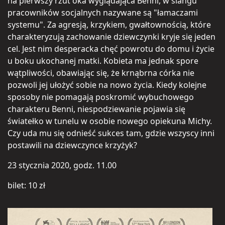
na pierwszy rzut oka wyglądająca Benni, w slangu
pracowników socjalnych nazywane są "łamaczami
systemu". Za agresją, krzykiem, gwałtownością, które
charakteryzują zachowanie dziewczynki kryje się jeden
cel. Jest nim desperacka chęć powrotu do domu i życie
u boku ukochanej matki. Kobieta ma jednak spore
wątpliwości, obawiając się, że krnąbrna córka nie
pozwoli jej ułożyć sobie na nowo życia. Kiedy kolejne
sposoby nie pomagają poskromić wybuchowego
charakteru Benni, niespodziewanie pojawia się
światełko w tunelu w osobie nowego opiekuna Michy.
Czy uda mu się odnieść sukces tam, gdzie wszyscy inni
postawili na dziewczynce krzyżyk?
23 stycznia 2020, godz. 11.00
bilet: 10 zł