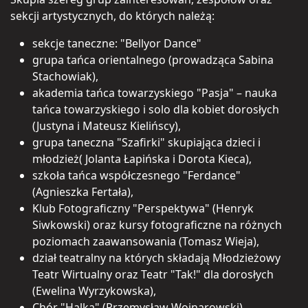
sekcji artystycznych, do których należą:
sekcje taneczne: "Bellyor Dance"
grupa tańca orientalnego (prowadząca Sabina
Stachowiak),
akademia tańca towarzyskiego "Pasja" – nauka
tańca towarzyskiego i solo dla kobiet dorosłych
(Justyna i Mateusz Kielińscy),
grupa taneczna "Szafirki" skupiająca dzieci i
młodzież( Jolanta Łapińska i Dorota Kieca),
szkoła tańca współczesnego "Ferdance"
(Agnieszka Fertała),
Klub Fotograficzny "Perspektywa" (Henryk
Siwkowski) oraz kursy fotograficzne na różnych
poziomach zaawansowania (Tomasz Wieja),
dział teatralny na których składają Młodzieżowy
Teatr Wirtualny oraz Teatr "Tak!" dla dorosłych
(Ewelina Wyrzykowska),
Chór "Halka" (Przemysław Wojnarowski),