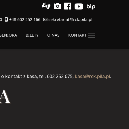
0
+48 602 252 166
sekretariat@rck.pila.pl
 SENIORA
BILETY
O NAS
KONTAKT
o kontakt z kasą, tel. 602 252 675,
kasa@rck.pila.pl
.
A