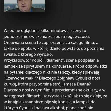
Wspólne oglądanie kilkuminutowej sceny to
jednocześnie ćwiczenia ze spostrzegawczości.
Omawiana scena to zaproszenie co całego filmu, a
także do epoki, w której dzieło powstało, do poznania
świata, z którego wyrosło.
Przykładowo: "Popiół i diament", scena podpalania
lampek ze spirytusem na kontuarze. Próba odpowiedzi
na pytanie: dlaczego nikt nie tańczy, kiedy śpiewają
"Czerwone maki"? Dlaczego Zbigniew Cybulski nosi
kurtkę, która przypomina strój Jamesa Deana?
Dlaczego nosi w tym filmie przyciemniane okulary, a w
następnych filmach już czyste szkła? Jak to się dzieje, że
w knajpie zasadniczo pije się koniak, a lampki, do
których Cybulski nalewa alkohol, płoną choć nie