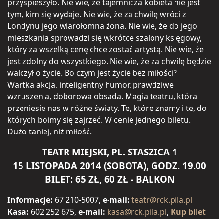
przyspieszyło. Nie wie, że tajemnicza kobieta nie jest
tym, kim się wydaje. Nie wie, że za chwilę wróci z
Londynu jego wiarołomna żona. Nie wie, że do jego
mieszkania sprowadzi się wkrótce szalony księgowy,
który za wszelką cenę chce zostać artystą. Nie wie, że
jest zdolny do wszystkiego. Nie wie, że za chwilę będzie
walczył o życie. Bo czym jest życie bez miłości?
Wartka akcja, inteligentny humor, prawdziwe
wzruszenia, doborowa obsada. Magia teatru, która
przeniesie nas w różne światy. Te, które znamy i te, do
których boimy się zajrzeć. W cenie jednego biletu.
Dużo taniej, niż miłość.
TEATR MIEJSKI, PL. STASZICA 1
15 LISTOPADA 2014 (SOBOTA), GODZ. 19.00
BILET: 65 ZŁ, 60 ZŁ - BALKON
Informacje:
67 210-5007,
e-mail:
teatr@rck.pila.pl
Kasa:
602 252 675,
e-mail:
kasa@rck.pila.pl
,
Kup bilet