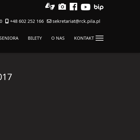
0
+48 602 252 166
sekretariat@rck.pila.pl
 SENIORA
BILETY
O NAS
KONTAKT
017