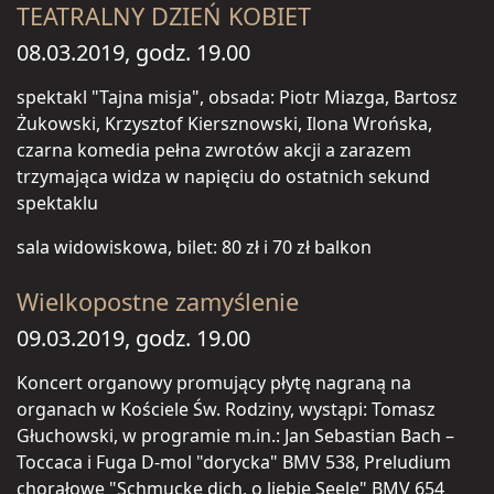
TEATRALNY DZIEŃ KOBIET
08.03.2019, godz. 19.00
spektakl "Tajna misja", obsada: Piotr Miazga, Bartosz
Żukowski, Krzysztof Kiersznowski, Ilona Wrońska,
czarna komedia pełna zwrotów akcji a zarazem
trzymająca widza w napięciu do ostatnich sekund
spektaklu
sala widowiskowa, bilet: 80 zł i 70 zł balkon
Wielkopostne zamyślenie
09.03.2019, godz. 19.00
Koncert organowy promujący płytę nagraną na
organach w Kościele Św. Rodziny, wystąpi: Tomasz
Głuchowski, w programie m.in.: Jan Sebastian Bach –
Toccaca i Fuga D-mol "dorycka" BMV 538, Preludium
chorałowe "Schmucke dich, o liebie Seele" BMV 654