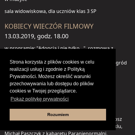
sala widowiskowa, dla uczniów klas 3 SP
KOBIECY WIECZÓR FILMOWY
13.03.2019, godz. 18.00
w programie: "Adopcja i nie tylko…", rozmowa z
Barbarą Gręndą, kierownikiem Wielkopolskiego
Ośrodka Adopcyjnego w Poznaniu, losowanie nagród
Strona korzysta z plików cookies w celu
i projekcja filmu "Miszmasz czyli Kogel Mogel 3"
realizacji usług i zgodnie z Polityką
Prywatności. Możesz określić warunki
Kino "KORAL", bilet: 15 zł
przechowywania lub dostępu do plików
cookies w Twojej przeglądarce.
Telewizja kłamie
Pokaż politykę prywatności
16.03.2019, godz. 18.00
Rozumiem
obsada: Tamara Arciuch, Adam Fidusiewicz, Bartosz
Opania, Bartłomiej Kasprzykowski; Autor spektaklu,
Michał Paszczyk z kabaretu Paranienormalni,