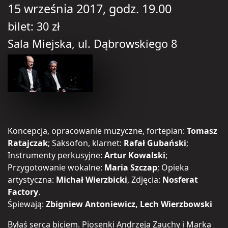
15 września 2017, godz. 19.00
bilet: 30 zł
Sala Miejska, ul. Dąbrowskiego 8
Koncepcja, opracowanie muzyczne, fortepian:
Tomasz
Ratajczak
; Saksofon, klarnet:
Rafał Gubański
;
Instrumenty perkusyjne:
Artur Kowalski
;
Przygotowanie wokalne:
Maria Szczap
; Opieka
artystyczna:
Michał Wierzbicki
, Zdjęcia:
Nosferat
Factory
.
Śpiewają:
Zbigniew Antoniewicz, Lech Wierzbowski
Byłaś serca biciem. Piosenki Andrzeja Zauchy i Marka