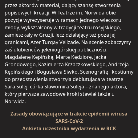
przez aktorów materiał, dający szansę stworzenia
popisowych kreacji. W Teatrze im. Norwida obie
pozycje wyreżyseruje w ramach jednego wieczoru
młody, wykształcony w tradycji teatru rosyjskiego,
zamieszkały w Gruzji, lecz działający też poza jej
granicami, Azer Turgay Velizade. Na scenie zobaczymy
zaś ulubieńców jeleniogórskiej publiczności:
Magdalenę Kępińską, Martę Kędziorę, Jacka
Grondowego, Kazimierza Krzaczkowskiego, Andrzeja
Kępińskiego i Bogusława Siwko. Scenografię i kostiumy
do przedstawienia stworzyła debiutująca w teatrze
Sara Sulej, córka Sławomira Suleja – znanego aktora,
który pierwsze zawodowe kroki stawiał także u
Norwida.
Zasady obowiązujące w trakcie epidemii wirusa
SARS-CoV-2
Ankieta uczestnika wydarzenia w RCK