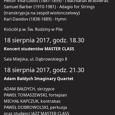
Heitor Villa-Lobos (1887-1859) - I Bachianas Brasilieras
Samuel Barber (1910-1981) - Adagio for Strings
(transkrypcja na zespół wiolonczelowy)
Karl Davidov (1838-1889) - Hymn
Kościół p.w. Św. Rodziny w Pile
18 sierpnia 2017, godz. 18.30
Koncert studentów MASTER CLASS
Sala Miejska, ul. Dąbrowskiego 8
18 sierpnia 2017, godz. 21.30
Adam Bałdych Imaginary Quartet
ADAM BAŁDYCH, skrzypce
PAWEŁ TOMASZEWSKI, fortepian
MICHAŁ KAPCZUK, kontrabas
PAWEŁ DOBROWOLSKI, perkusja
oraz studenci JAZZ MASTER CLASS