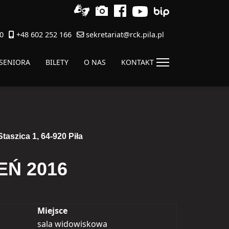
0
+48 602 252 166
sekretariat@rck.pila.pl
 SENIORA
BILETY
O NAS
KONTAKT
taszica 1, 64-920 Piła
EŃ 2016
Miejsce
sala widowiskowa