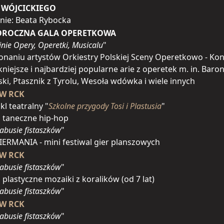
 WÓJCICKIEGO
nie: Beata Rybocka
ROCZNA GALA OPERETKOWA
nie Opery, Operetki, Musicalu
"
naniu artystów Orkiestry Polskiej Sceny Operetkowo - Ko
kniejsze i najbardziej popularne arie z operetek m. in. Baro
ki, Ptasznik z Tyrolu, Wesoła wdówka i wiele innych
 W RCK
kl teatralny "
Szkolne przygody Tosi i Plastusia
"
a taneczne hip-hop
abusie fistaszków
"
IERMANIA - mini festiwal gier planszowych
 W RCK
abusie fistaszków
"
a plastyczne mozaiki z koralików (od 7 lat)
abusie fistaszków
"
 W RCK
abusie fistaszków
"