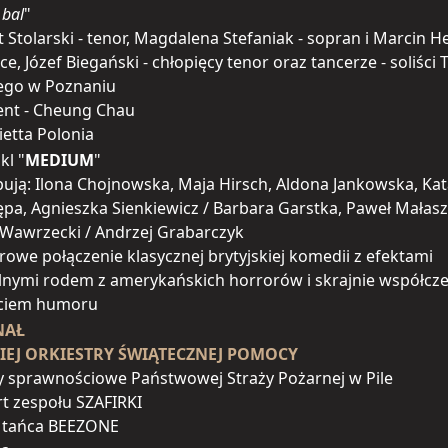
 bal
"
 Stolarski - tenor, Magdalena Stefaniak - sopran i Marcin H
ce, Józef Biegański - chłopięcy tenor oraz tancerze - soliści 
ego w Poznaniu
ent - Cheung Chau
ietta Polonia
kl "
MEDIUM
"
ują: Ilona Chojnowska, Maja Hirsch, Aldona Jankowska, Ka
pa, Agnieszka Sienkiewicz / Barbara Garstka, Paweł Małasz
Wawrzecki / Andrzej Grabarczyk
owe połączenie klasycznej brytyjskiej komedii z efektami
lnymi rodem z amerykańskich horrorów i skrajnie współc
ciem humoru
NAŁ
IEJ ORKIESTRY ŚWIĄTECZNEJ POMOCY
 sprawnościowe Państwowej Straży Pożarnej w Pile
t zespołu SZAFIRKI
o tańca BEEZONE