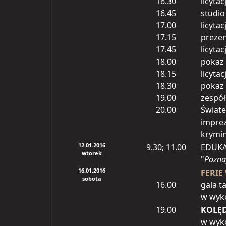
16.30
licytac
16.45
studi
17.00
licytac
17.15
prezen
17.45
licytac
18.00
pokaz 
18.15
licytac
18.30
pokaz
19.00
zespół
20.00
Świate
imprez
krymin
12.01.2016
9.30; 11.00
EDUKA
wtorek
"
Pozna
16.01.2016
FERIE
sobota
16.00
gala t
w wyko
19.00
KOLĘD
w wyk