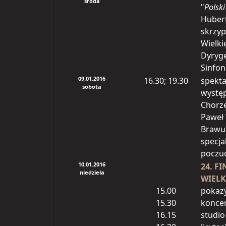
środa
"
Polski
Hubert
skrzyp
Wielki
Dyryg
Sinfon
09.01.2016
16.30; 19.30
spekta
sobota
występ
Chorzę
Paweł 
Brawur
specja
poczu
10.01.2016
24. FI
niedziela
WIELK
15.00
pokazy
15.30
koncer
16.15
studi