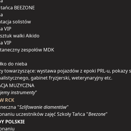
ja
o tańca BEEZONE
ja
tacja solistów
ja VIP
sztuk walki Aikido
ja VIP
 taneczny zespołów MDK
łko do nieba
y towarzyszące: wystawa pojazdów z epoki PRL-u, pokazy 
alistycznego, gabinet fryzjerski, weterynaryjny etc.
CJA MUZYCZNA
jemy instrumenty
"
 W RCK
aneczna "
Szlifowanie diamentów
"
naniu uczestników zajęć Szkoły Tańca "
Beezone
"
Y POLSKIE
onaniu