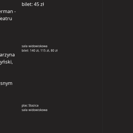
bilet: 45 zł
erman -
Teatru
sala widowiskowa
bilet: 140 zł, 115 zł, 80 zł
tarzyna
yński,
zesnym
plac Stazica
sala widowiskowa