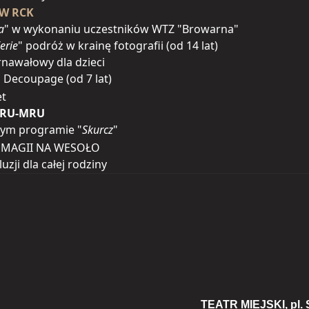
 W RCK
a
" w wykonaniu uczestników WTZ "Browarna"
erie
" podróż w krainę fotografii (od 14 lat)
rnawałowy dla dzieci
a Decoupage (od 7 lat)
et
MRU-MRU
ym programie "
Skurcz
"
 MAGII NA WESOŁO
uzji dla całej rodziny
TEATR MIEJSKI, pl. S