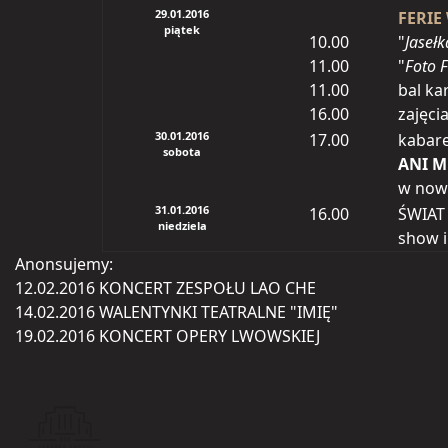
29.01.2016
FERIE
piątek
10.00
"
Jasełk
11.00
"
Foto F
11.00
bal ka
16.00
zajęci
30.01.2016
17.00
kabar
sobota
ANI 
w now
31.01.2016
16.00
ŚWIAT
niedziela
show il
Anonsujemy:
12.02.2016 KONCERT ZESPOŁU LAO CHE
14.02.2016 WALENTYNKI TEATRALNE "IMIĘ"
19.02.2016 KONCERT OPERY LWOWSKIEJ