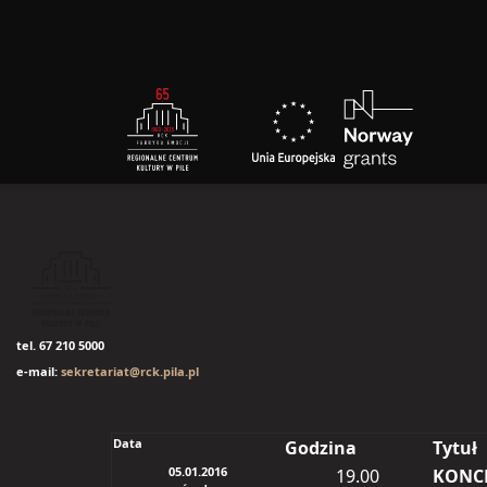
tel. 67 210 5000
e-mail:
sekretariat@rck.pila.pl
Data
Godzina
Tytuł
05.01.2016
19.00
KONC