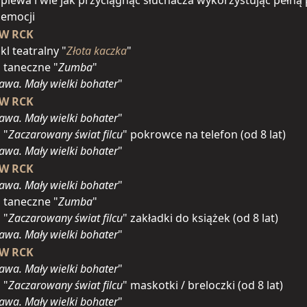
piewa i wie jak przyciągnąć słuchacza wykorzystując pełną 
 emocji
 W RCK
kl teatralny "
Złota kaczka
"
a taneczne "
Zumba
"
awa. Mały wielki bohater
"
 W RCK
awa. Mały wielki bohater
"
 "
Zaczarowany świat filcu
" pokrowce na telefon (od 8 lat)
awa. Mały wielki bohater
"
 W RCK
awa. Mały wielki bohater
"
a taneczne "
Zumba
"
 "
Zaczarowany świat filcu
" zakładki do książek (od 8 lat)
awa. Mały wielki bohater
"
 W RCK
awa. Mały wielki bohater
"
 "
Zaczarowany świat filcu
" maskotki / breloczki (od 8 lat)
awa. Mały wielki bohater
"