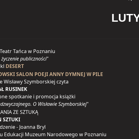
LUTY
 Teatr Tańca w Poznaniu
 życzenie publiczności
"
akl
DESERT
WSKI SALON POEJI ANNY DYMNEJ W PILE
e Wisławy Szymborskiej czyta
Ł RUSINEK
one spotkanie i promocja książki
adzwyczajnego. O Wisławie Szymborskiej
"
ANIA ZE SZTUKĄ
 SZTUKI
zenie - Joanna Bryl
ału Edukacji Muzeum Narodowego w Poznaniu