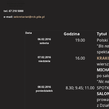
tel. 67 210 5000
e-mail:
sekretariat@rck.pila.pl
Data
Godzina
Tytuł
06.02.2016
19.00
Polski
sobota
"
Bis na
spekt
07.02.2016
16.00
KRAKO
niedziela
wiersz
MICHA
po sal
"
Nic n
08.02.2016
8.30; 9.45; 11.00
SPOTK
poniedziałek
SALON
prowad
z Dzi