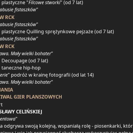
a plastyczne "
Filcowe stworki
" (od 7 lat)
abusie fistaszków
"
 W RCK
abusie fistaszków
"
a plastyczne Quilling sprężynkowe pejzaże (od 7 lat)
abusie fistaszków
"
 W RCK
awa. Mały wielki bohater
"
a Decoupage (od 7 lat)
a taneczne hip-hop
erie
" podróż w krainę fotografii (od lat 14)
awa. Mały wielki bohater
"
MANIA
STIWAL GIER PLANSZOWYCH
rt
SŁAWY CELIŃSKIEJ
mentowa
"
a odgrywa swoją kolejną, wspaniałą rolę - piosenkarki, któr