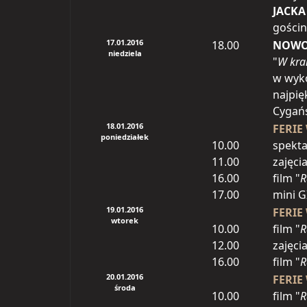
JACKA
gościn
17.01.2016
18.00
NOWO
niedziela
"
W krai
w wyko
najpię
Cygańs
18.01.2016
FERIE
poniedziałek
10.00
spekta
11.00
zajęci
16.00
film "
R
17.00
mini G
19.01.2016
FERIE
wtorek
10.00
film "
R
12.00
zajęci
16.00
film "
R
20.01.2016
FERIE
środa
10.00
film "
R